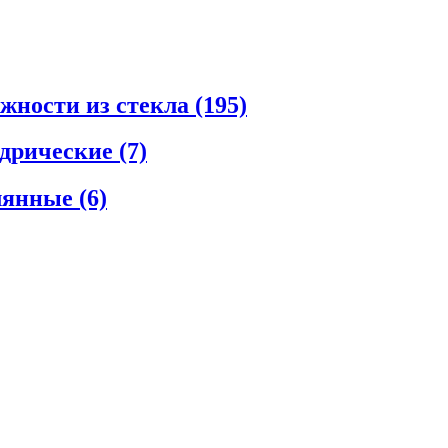
ежности из стекла
(195)
ндрические
(7)
клянные
(6)