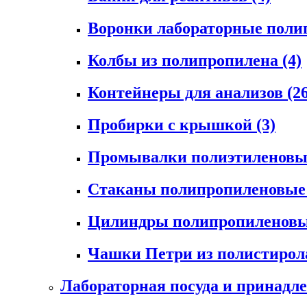
Воронки лабораторные пол
Колбы из полипропилена
(4)
Контейнеры для анализов
(2
Пробирки с крышкой
(3)
Промывалки полиэтиленов
Стаканы полипропиленовы
Цилиндры полипропиленов
Чашки Петри из полистиро
Лабораторная посуда и принадл