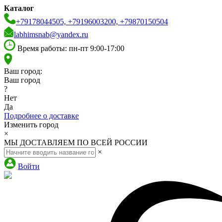
Каталог
+79178044505, +79196003200, +79870150504
labhimsnab@yandex.ru
Время работы: пн-пт 9:00-17:00
Ваш город:
Ваш город
?
Нет
Да
Подробнее о доставке
Изменить город
×
МЫ ДОСТАВЛЯЕМ ПО ВСЕЙ РОССИИ
×
Войти