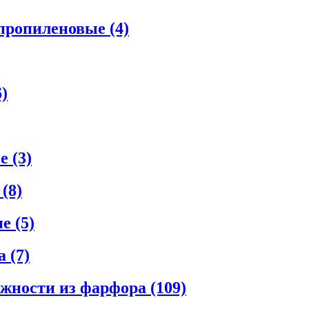
ипропиленовые
(4)
6)
ые
(3)
е
(8)
ые
(5)
ла
(7)
ежности из фарфора
(109)