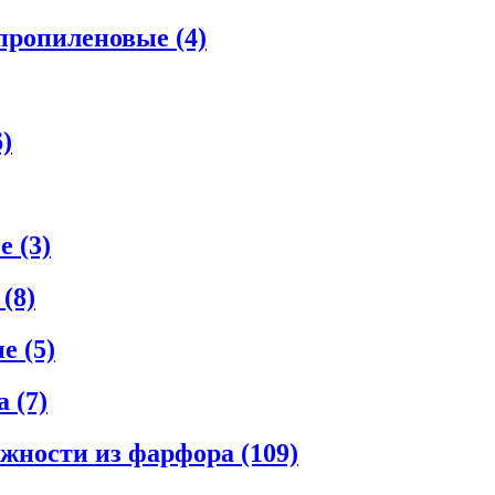
ипропиленовые
(4)
6)
ые
(3)
е
(8)
ые
(5)
ла
(7)
ежности из фарфора
(109)