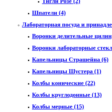
Тигли Розе
(2)
Шпатели
(4)
Лабораторная посуда и принадл
Воронки делительные цили
Воронки лабораторные сте
Капельницы Страшейна
(6)
Капельницы Шустера
(1)
Колбы конические
(22)
Колбы круглодонные
(13)
Колбы мерные
(15)