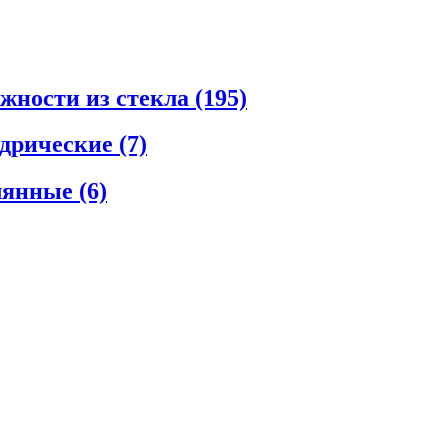
ежности из стекла
(195)
ндрические
(7)
клянные
(6)