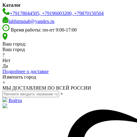
Каталог
+79178044505, +79196003200, +79870150504
labhimsnab@yandex.ru
Время работы: пн-пт 9:00-17:00
Ваш город:
Ваш город
?
Нет
Да
Подробнее о доставке
Изменить город
×
МЫ ДОСТАВЛЯЕМ ПО ВСЕЙ РОССИИ
×
Войти