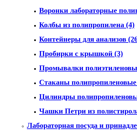
Воронки лабораторные пол
Колбы из полипропилена
(4)
Контейнеры для анализов
(2
Пробирки с крышкой
(3)
Промывалки полиэтиленов
Стаканы полипропиленовы
Цилиндры полипропиленов
Чашки Петри из полистиро
Лабораторная посуда и принадл