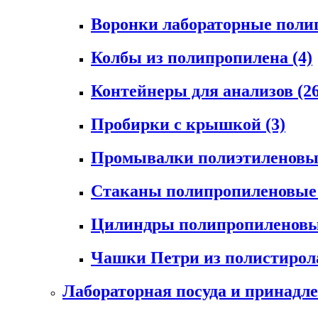
Воронки лабораторные пол
Колбы из полипропилена
(4)
Контейнеры для анализов
(2
Пробирки с крышкой
(3)
Промывалки полиэтиленов
Стаканы полипропиленовы
Цилиндры полипропиленов
Чашки Петри из полистиро
Лабораторная посуда и принадл