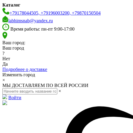
Каталог
+79178044505, +79196003200, +79870150504
labhimsnab@yandex.ru
Время работы: пн-пт 9:00-17:00
Ваш город:
Ваш город
?
Нет
Да
Подробнее о доставке
Изменить город
×
МЫ ДОСТАВЛЯЕМ ПО ВСЕЙ РОССИИ
×
Войти