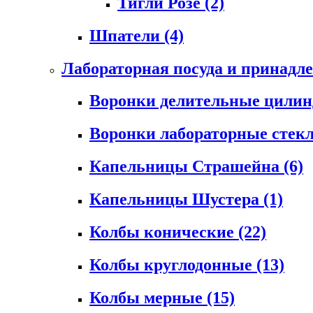
Тигли Розе
(2)
Шпатели
(4)
Лабораторная посуда и принадл
Воронки делительные цили
Воронки лабораторные сте
Капельницы Страшейна
(6)
Капельницы Шустера
(1)
Колбы конические
(22)
Колбы круглодонные
(13)
Колбы мерные
(15)