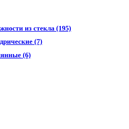
ежности из стекла
(195)
ндрические
(7)
клянные
(6)