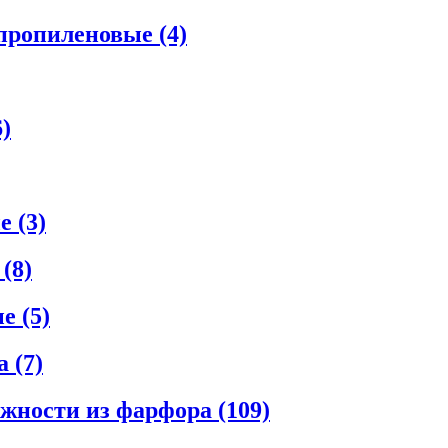
ипропиленовые
(4)
6)
ые
(3)
е
(8)
ые
(5)
ла
(7)
ежности из фарфора
(109)