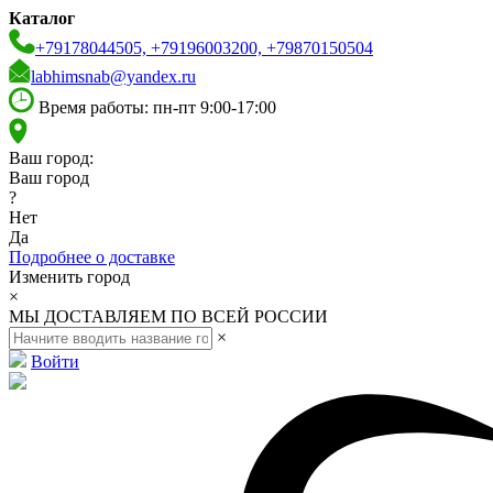
Каталог
+79178044505, +79196003200, +79870150504
labhimsnab@yandex.ru
Время работы: пн-пт 9:00-17:00
Ваш город:
Ваш город
?
Нет
Да
Подробнее о доставке
Изменить город
×
МЫ ДОСТАВЛЯЕМ ПО ВСЕЙ РОССИИ
×
Войти