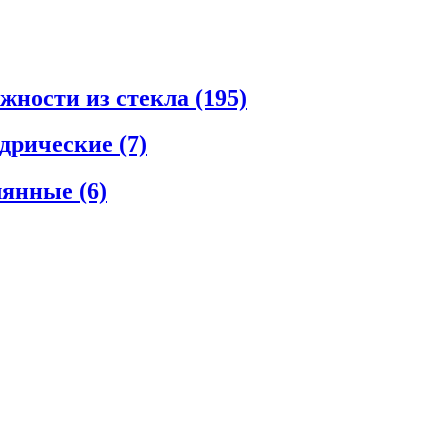
ежности из стекла
(195)
ндрические
(7)
клянные
(6)