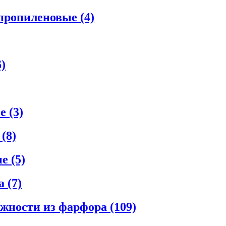
ипропиленовые
(4)
6)
ые
(3)
е
(8)
ые
(5)
ла
(7)
ежности из фарфора
(109)