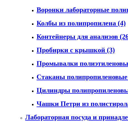
Воронки лабораторные пол
Колбы из полипропилена
(4)
Контейнеры для анализов
(2
Пробирки с крышкой
(3)
Промывалки полиэтиленов
Стаканы полипропиленовы
Цилиндры полипропиленов
Чашки Петри из полистиро
Лабораторная посуда и принадл