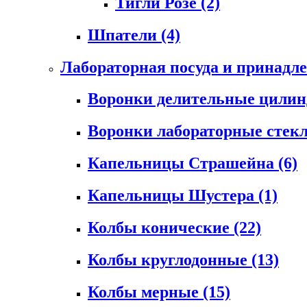
Тигли Розе
(2)
Шпатели
(4)
Лабораторная посуда и принадл
Воронки делительные цили
Воронки лабораторные сте
Капельницы Страшейна
(6)
Капельницы Шустера
(1)
Колбы конические
(22)
Колбы круглодонные
(13)
Колбы мерные
(15)