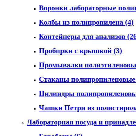
Воронки лабораторные пол
Колбы из полипропилена
(4)
Контейнеры для анализов
(2
Пробирки с крышкой
(3)
Промывалки полиэтиленов
Стаканы полипропиленовы
Цилиндры полипропиленов
Чашки Петри из полистиро
Лабораторная посуда и принадл