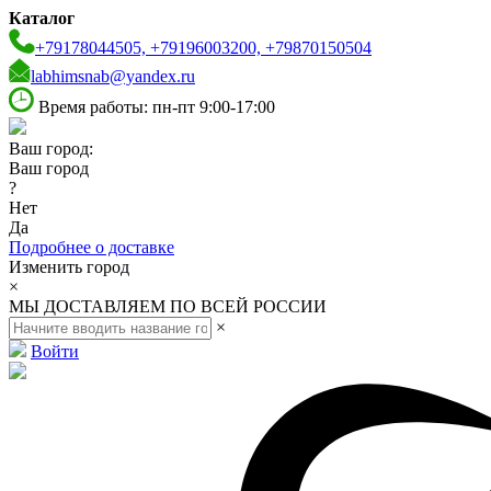
Каталог
+79178044505, +79196003200, +79870150504
labhimsnab@yandex.ru
Время работы: пн-пт 9:00-17:00
Ваш город:
Ваш город
?
Нет
Да
Подробнее о доставке
Изменить город
×
МЫ ДОСТАВЛЯЕМ ПО ВСЕЙ РОССИИ
×
Войти