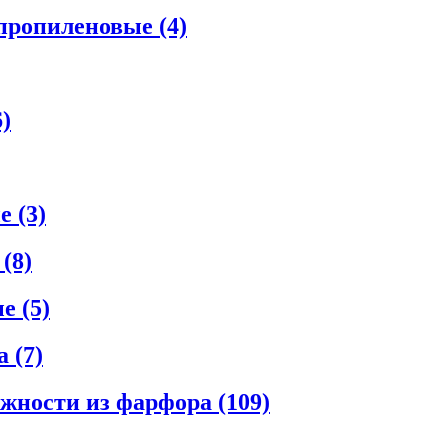
ипропиленовые
(4)
6)
ые
(3)
е
(8)
ые
(5)
ла
(7)
ежности из фарфора
(109)