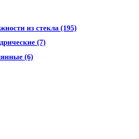
ежности из стекла
(195)
ндрические
(7)
клянные
(6)