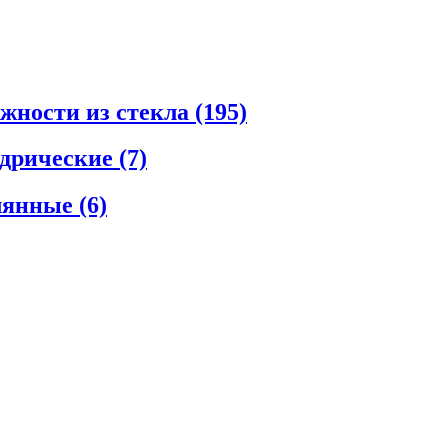
ежности из стекла
(195)
ндрические
(7)
клянные
(6)