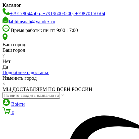
Каталог
+79178044505, +79196003200, +79870150504
labhimsnab@yandex.ru
Время работы: пн-пт 9:00-17:00
Ваш город:
Ваш город
?
Нет
Да
Подробнее о доставке
Изменить город
×
МЫ ДОСТАВЛЯЕМ ПО ВСЕЙ РОССИИ
×
Войти
0