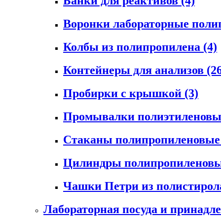
Банки для реактивов
(4)
Воронки лабораторные пол
Колбы из полипропилена
(4)
Контейнеры для анализов
(2
Пробирки с крышкой
(3)
Промывалки полиэтиленов
Стаканы полипропиленовы
Цилиндры полипропиленов
Чашки Петри из полистиро
Лабораторная посуда и принадл