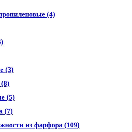
ипропиленовые
(4)
6)
ые
(3)
е
(8)
ые
(5)
ла
(7)
ежности из фарфора
(109)