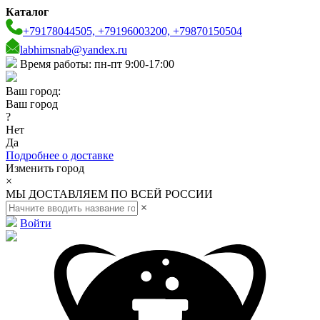
Каталог
+79178044505, +79196003200, +79870150504
labhimsnab@yandex.ru
Время работы: пн-пт 9:00-17:00
Ваш город:
Ваш город
?
Нет
Да
Подробнее о доставке
Изменить город
×
МЫ ДОСТАВЛЯЕМ ПО ВСЕЙ РОССИИ
×
Войти