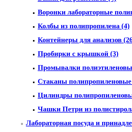
Воронки лабораторные пол
Колбы из полипропилена
(4)
Контейнеры для анализов
(2
Пробирки с крышкой
(3)
Промывалки полиэтиленов
Стаканы полипропиленовы
Цилиндры полипропиленов
Чашки Петри из полистиро
Лабораторная посуда и принадл