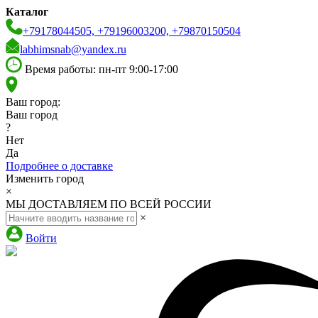
Каталог
+79178044505, +79196003200, +79870150504
labhimsnab@yandex.ru
Время работы: пн-пт 9:00-17:00
Ваш город:
Ваш город
?
Нет
Да
Подробнее о доставке
Изменить город
×
МЫ ДОСТАВЛЯЕМ ПО ВСЕЙ РОССИИ
×
Войти