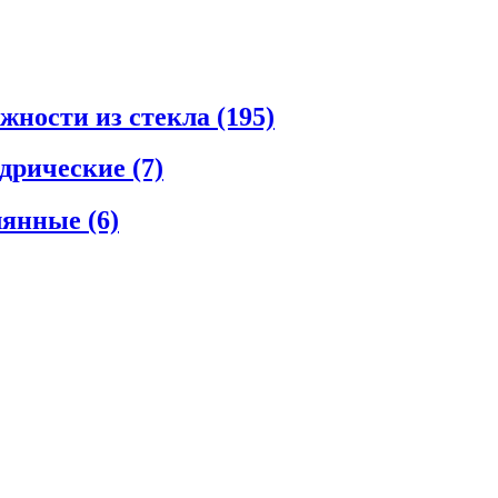
ежности из стекла
(195)
ндрические
(7)
клянные
(6)