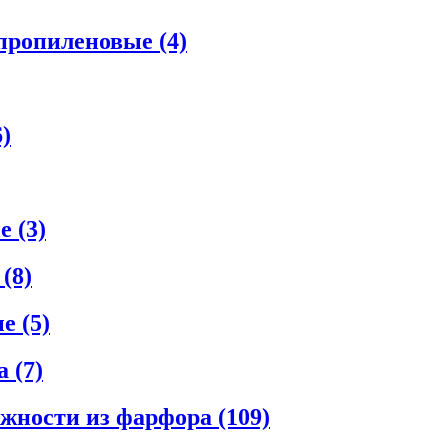
ипропиленовые
(4)
6)
ые
(3)
е
(8)
ые
(5)
ла
(7)
ежности из фарфора
(109)