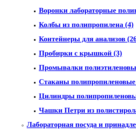
Воронки лабораторные пол
Колбы из полипропилена
(4)
Контейнеры для анализов
(2
Пробирки с крышкой
(3)
Промывалки полиэтиленов
Стаканы полипропиленовы
Цилиндры полипропиленов
Чашки Петри из полистиро
Лабораторная посуда и принадл