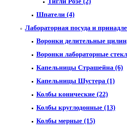
Тигли Розе
(2)
Шпатели
(4)
Лабораторная посуда и принадл
Воронки делительные цили
Воронки лабораторные сте
Капельницы Страшейна
(6)
Капельницы Шустера
(1)
Колбы конические
(22)
Колбы круглодонные
(13)
Колбы мерные
(15)