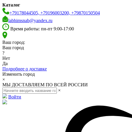
Каталог
+79178044505, +79196003200, +79870150504
labhimsnab@yandex.ru
Время работы: пн-пт 9:00-17:00
Ваш город:
Ваш город
?
Нет
Да
Подробнее о доставке
Изменить город
×
МЫ ДОСТАВЛЯЕМ ПО ВСЕЙ РОССИИ
×
Войти