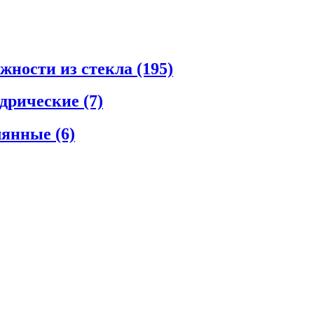
ежности из стекла
(195)
ндрические
(7)
клянные
(6)