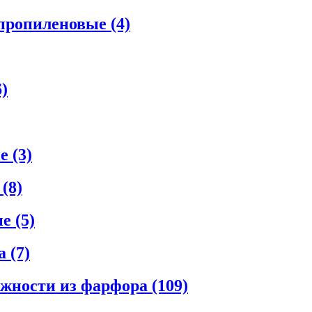
ипропиленовые
(4)
6)
ые
(3)
е
(8)
ые
(5)
ла
(7)
ежности из фарфора
(109)