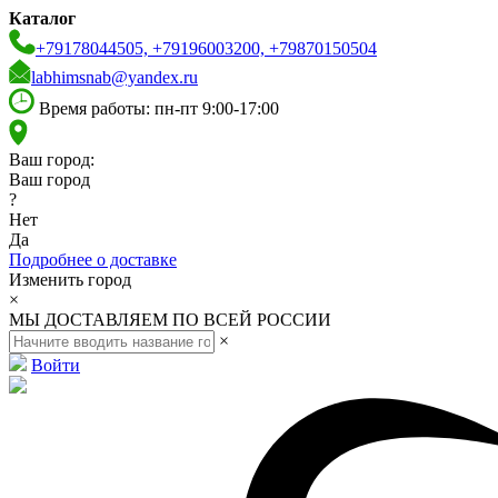
Каталог
+79178044505, +79196003200, +79870150504
labhimsnab@yandex.ru
Время работы: пн-пт 9:00-17:00
Ваш город:
Ваш город
?
Нет
Да
Подробнее о доставке
Изменить город
×
МЫ ДОСТАВЛЯЕМ ПО ВСЕЙ РОССИИ
×
Войти