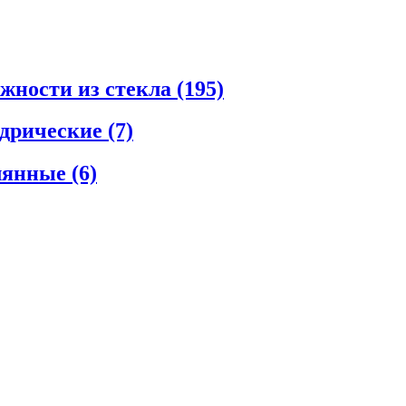
ежности из стекла
(195)
ндрические
(7)
клянные
(6)