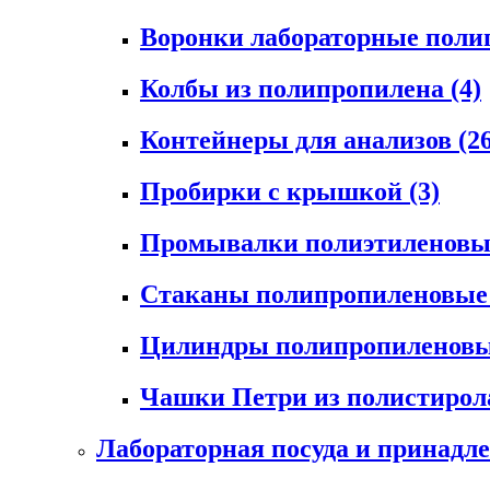
Воронки лабораторные пол
Колбы из полипропилена
(4)
Контейнеры для анализов
(2
Пробирки с крышкой
(3)
Промывалки полиэтиленов
Стаканы полипропиленовы
Цилиндры полипропиленов
Чашки Петри из полистиро
Лабораторная посуда и принадл