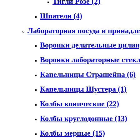
Тигли Розе
(2)
Шпатели
(4)
Лабораторная посуда и принадл
Воронки делительные цили
Воронки лабораторные сте
Капельницы Страшейна
(6)
Капельницы Шустера
(1)
Колбы конические
(22)
Колбы круглодонные
(13)
Колбы мерные
(15)