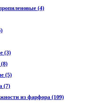
ипропиленовые
(4)
6)
ые
(3)
е
(8)
ые
(5)
ла
(7)
ежности из фарфора
(109)