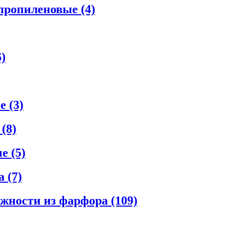
ипропиленовые
(4)
6)
ые
(3)
е
(8)
ые
(5)
ла
(7)
ежности из фарфора
(109)