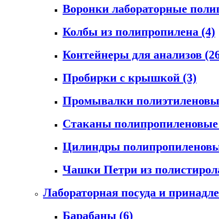
Воронки лабораторные пол
Колбы из полипропилена
(4)
Контейнеры для анализов
(2
Пробирки с крышкой
(3)
Промывалки полиэтиленов
Стаканы полипропиленовы
Цилиндры полипропиленов
Чашки Петри из полистиро
Лабораторная посуда и принадл
Барабаны
(6)