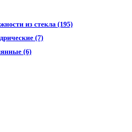
ежности из стекла
(195)
ндрические
(7)
клянные
(6)