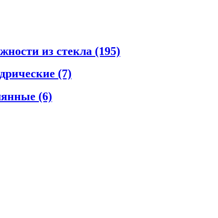
ежности из стекла
(195)
ндрические
(7)
клянные
(6)