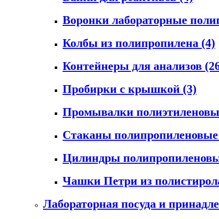
Воронки лабораторные пол
Колбы из полипропилена
(4)
Контейнеры для анализов
(2
Пробирки с крышкой
(3)
Промывалки полиэтиленов
Стаканы полипропиленовы
Цилиндры полипропиленов
Чашки Петри из полистиро
Лабораторная посуда и принадл