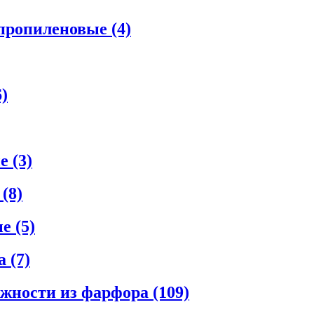
ипропиленовые
(4)
6)
ые
(3)
е
(8)
ые
(5)
ла
(7)
ежности из фарфора
(109)