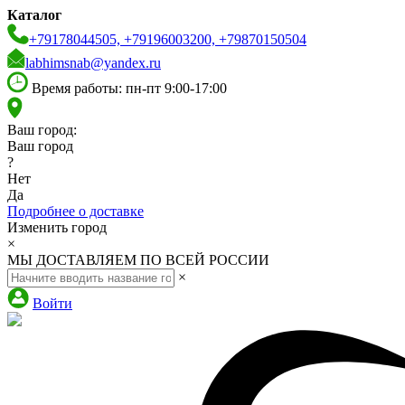
Каталог
+79178044505, +79196003200, +79870150504
labhimsnab@yandex.ru
Время работы: пн-пт 9:00-17:00
Ваш город:
Ваш город
?
Нет
Да
Подробнее о доставке
Изменить город
×
МЫ ДОСТАВЛЯЕМ ПО ВСЕЙ РОССИИ
×
Войти