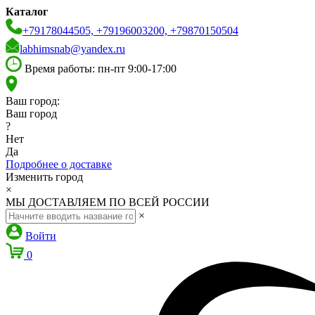
Каталог
+79178044505, +79196003200, +79870150504
labhimsnab@yandex.ru
Время работы: пн-пт 9:00-17:00
Ваш город:
Ваш город
?
Нет
Да
Подробнее о доставке
Изменить город
×
МЫ ДОСТАВЛЯЕМ ПО ВСЕЙ РОССИИ
×
Войти
0