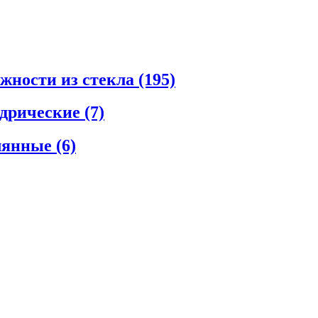
ежности из стекла
(195)
ндрические
(7)
клянные
(6)