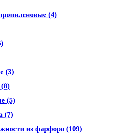
ипропиленовые
(4)
6)
ые
(3)
е
(8)
ые
(5)
ла
(7)
ежности из фарфора
(109)