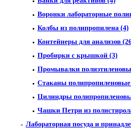
Банки для реактивов
(4)
Воронки лабораторные пол
Колбы из полипропилена
(4)
Контейнеры для анализов
(2
Пробирки с крышкой
(3)
Промывалки полиэтиленов
Стаканы полипропиленовы
Цилиндры полипропиленов
Чашки Петри из полистиро
Лабораторная посуда и принадл