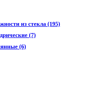
ежности из стекла
(195)
ндрические
(7)
клянные
(6)