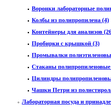
Воронки лабораторные пол
Колбы из полипропилена
(4)
Контейнеры для анализов
(2
Пробирки с крышкой
(3)
Промывалки полиэтиленов
Стаканы полипропиленовы
Цилиндры полипропиленов
Чашки Петри из полистиро
Лабораторная посуда и принадл