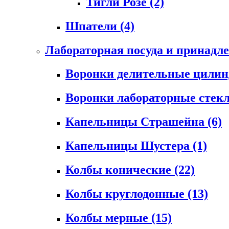
Тигли Розе
(2)
Шпатели
(4)
Лабораторная посуда и принадл
Воронки делительные цили
Воронки лабораторные сте
Капельницы Страшейна
(6)
Капельницы Шустера
(1)
Колбы конические
(22)
Колбы круглодонные
(13)
Колбы мерные
(15)