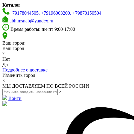
Каталог
+79178044505, +79196003200, +79870150504
labhimsnab@yandex.ru
Время работы: пн-пт 9:00-17:00
Ваш город:
Ваш город
?
Нет
Да
Подробнее о доставке
Изменить город
×
МЫ ДОСТАВЛЯЕМ ПО ВСЕЙ РОССИИ
×
Войти