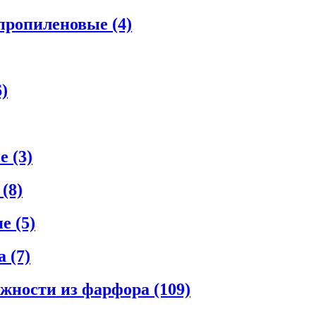
ипропиленовые
(4)
6)
ые
(3)
е
(8)
ые
(5)
ла
(7)
ежности из фарфора
(109)