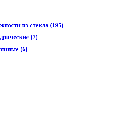
ежности из стекла
(195)
ндрические
(7)
клянные
(6)