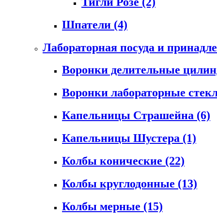
Тигли Розе
(2)
Шпатели
(4)
Лабораторная посуда и принадл
Воронки делительные цили
Воронки лабораторные сте
Капельницы Страшейна
(6)
Капельницы Шустера
(1)
Колбы конические
(22)
Колбы круглодонные
(13)
Колбы мерные
(15)