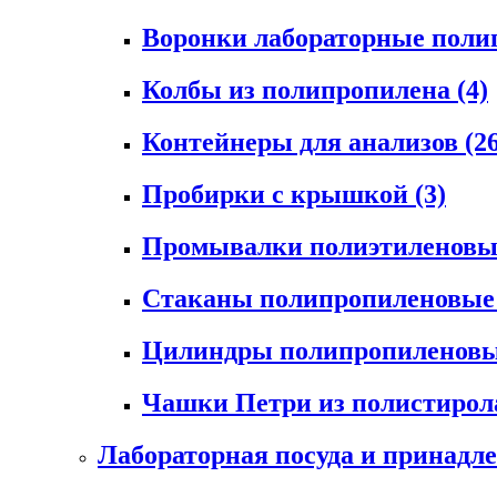
Воронки лабораторные пол
Колбы из полипропилена
(4)
Контейнеры для анализов
(2
Пробирки с крышкой
(3)
Промывалки полиэтиленов
Стаканы полипропиленовы
Цилиндры полипропиленов
Чашки Петри из полистиро
Лабораторная посуда и принадл