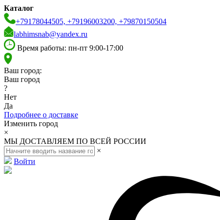
Каталог
+79178044505, +79196003200, +79870150504
labhimsnab@yandex.ru
Время работы: пн-пт 9:00-17:00
Ваш город:
Ваш город
?
Нет
Да
Подробнее о доставке
Изменить город
×
МЫ ДОСТАВЛЯЕМ ПО ВСЕЙ РОССИИ
×
Войти