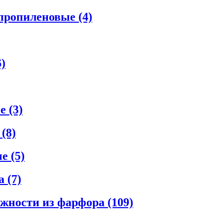
ипропиленовые
(4)
6)
ые
(3)
е
(8)
ые
(5)
ла
(7)
ежности из фарфора
(109)