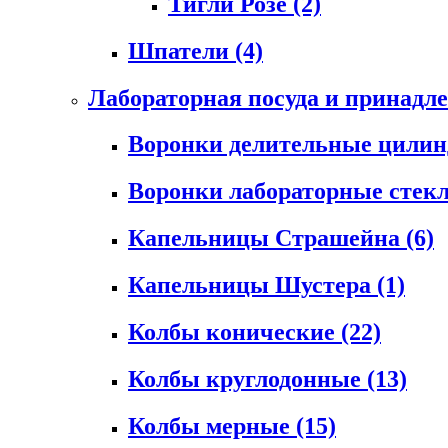
Тигли Розе
(2)
Шпатели
(4)
Лабораторная посуда и принадл
Воронки делительные цили
Воронки лабораторные сте
Капельницы Страшейна
(6)
Капельницы Шустера
(1)
Колбы конические
(22)
Колбы круглодонные
(13)
Колбы мерные
(15)