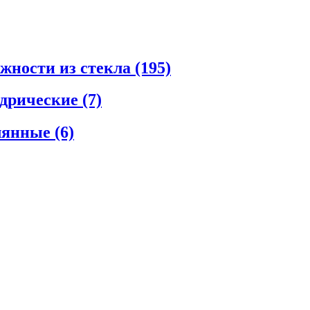
ежности из стекла
(195)
ндрические
(7)
клянные
(6)