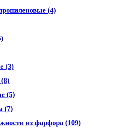
ипропиленовые
(4)
6)
ые
(3)
е
(8)
ые
(5)
ла
(7)
ежности из фарфора
(109)