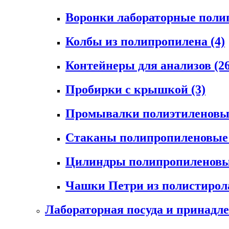
Воронки лабораторные пол
Колбы из полипропилена
(4)
Контейнеры для анализов
(2
Пробирки с крышкой
(3)
Промывалки полиэтиленов
Стаканы полипропиленовы
Цилиндры полипропиленов
Чашки Петри из полистиро
Лабораторная посуда и принадл