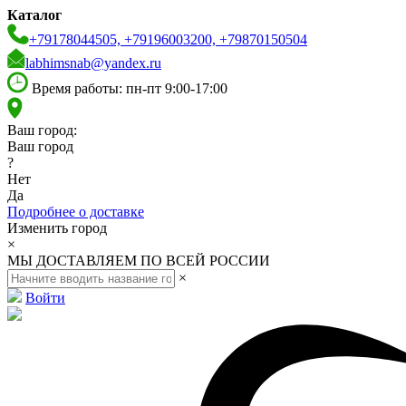
Каталог
+79178044505, +79196003200, +79870150504
labhimsnab@yandex.ru
Время работы: пн-пт 9:00-17:00
Ваш город:
Ваш город
?
Нет
Да
Подробнее о доставке
Изменить город
×
МЫ ДОСТАВЛЯЕМ ПО ВСЕЙ РОССИИ
×
Войти