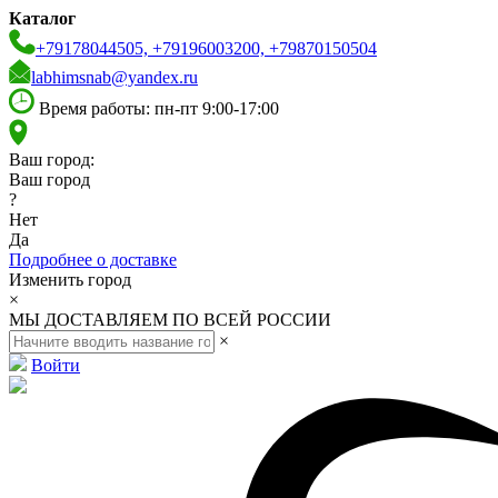
Каталог
+79178044505, +79196003200, +79870150504
labhimsnab@yandex.ru
Время работы: пн-пт 9:00-17:00
Ваш город:
Ваш город
?
Нет
Да
Подробнее о доставке
Изменить город
×
МЫ ДОСТАВЛЯЕМ ПО ВСЕЙ РОССИИ
×
Войти