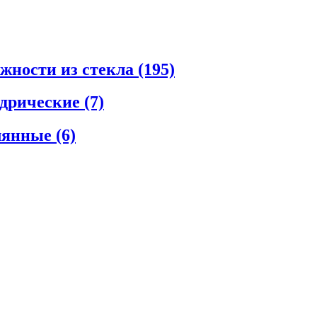
ежности из стекла
(195)
ндрические
(7)
клянные
(6)