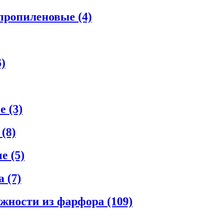
ипропиленовые
(4)
6)
ые
(3)
е
(8)
ые
(5)
ла
(7)
ежности из фарфора
(109)