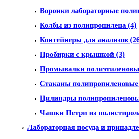
Воронки лабораторные пол
Колбы из полипропилена
(4)
Контейнеры для анализов
(2
Пробирки с крышкой
(3)
Промывалки полиэтиленов
Стаканы полипропиленовы
Цилиндры полипропиленов
Чашки Петри из полистиро
Лабораторная посуда и принадл