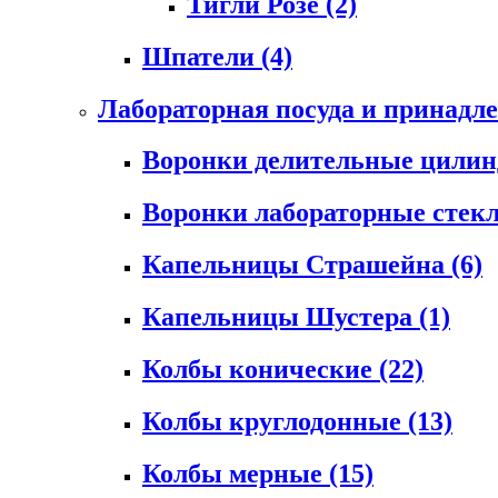
Тигли Розе
(2)
Шпатели
(4)
Лабораторная посуда и принадл
Воронки делительные цили
Воронки лабораторные сте
Капельницы Страшейна
(6)
Капельницы Шустера
(1)
Колбы конические
(22)
Колбы круглодонные
(13)
Колбы мерные
(15)