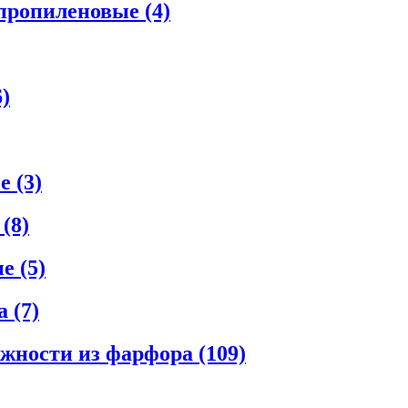
ипропиленовые
(4)
6)
ые
(3)
е
(8)
ые
(5)
ла
(7)
ежности из фарфора
(109)