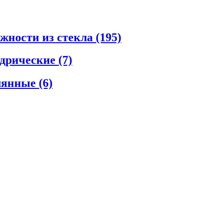
ежности из стекла
(195)
ндрические
(7)
клянные
(6)