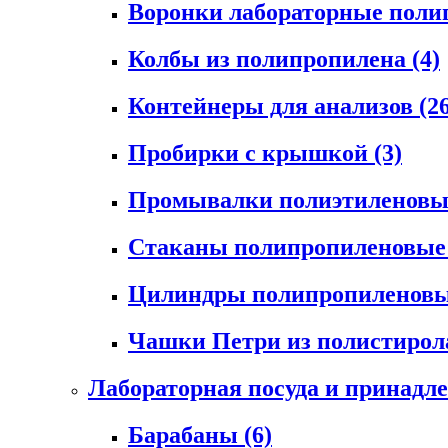
Воронки лабораторные пол
Колбы из полипропилена
(4)
Контейнеры для анализов
(2
Пробирки с крышкой
(3)
Промывалки полиэтиленов
Стаканы полипропиленовы
Цилиндры полипропиленов
Чашки Петри из полистиро
Лабораторная посуда и принадл
Барабаны
(6)