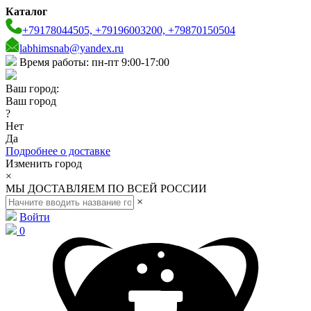
Каталог
+79178044505, +79196003200, +79870150504
labhimsnab@yandex.ru
Время работы: пн-пт 9:00-17:00
Ваш город:
Ваш город
?
Нет
Да
Подробнее о доставке
Изменить город
×
МЫ ДОСТАВЛЯЕМ ПО ВСЕЙ РОССИИ
×
Войти
0